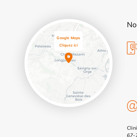
No
Google Maps
Cliquez ici
Leaflet
Clin
67-7