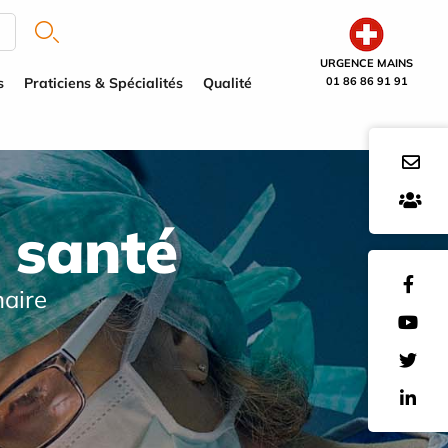
URGENCE MAINS
s
Praticiens & Spécialités
Qualité
01 86 86 91 91
 santé
naire