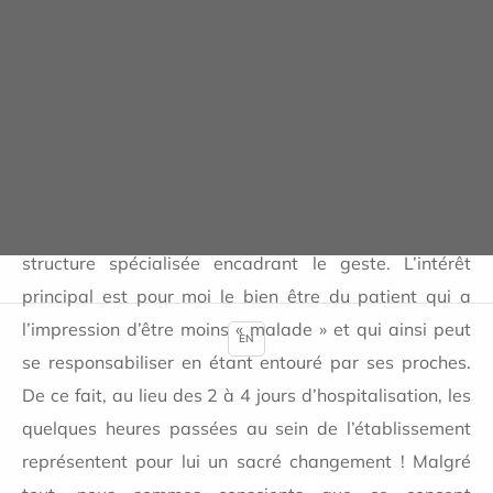
Quelles différences faites-vous
par rapport à une intervention
traditionnelle ?
Dr T.W. : « Tout d’abord, ce geste ne peut se concevoir
que grâce à l’autonomie conservée de la patiente et
par l’existence d’une prise en charge dans une
structure spécialisée encadrant le geste. L’intérêt
principal est pour moi le bien être du patient qui a
l’impression d’être moins « malade » et qui ainsi peut
EN
se responsabiliser en étant entouré par ses proches.
De ce fait, au lieu des 2 à 4 jours d’hospitalisation, les
quelques heures passées au sein de l’établissement
représentent pour lui un sacré changement ! Malgré