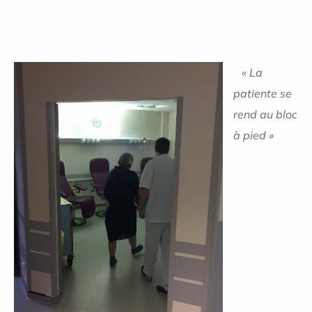
« La
patiente se
rend au bloc
à pied »