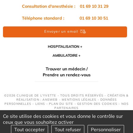
Consultation d'anesthésie : 01 69 10 31 29
Téléphone standard : 01 69 10 30 51
Envoyer un email
HOSPITALISATION
AMBULATOIRE
Trouver un médecin /
Prendre un rendez-vous
©2026 CLINIQUE DE L'YVETTE - TOUS DROITS RÉSERVÉS - CRÉATION &
RÉALISATION : ANSWEB -
MENTIONS LÉGALES
-
DONNÉES
PERSONNELLES
-
LIENS
-
PLAN DU SITE
-
GESTION DES COOKIES
-
NOS
PARTENAIRES
Ce site utilise des cookies et vous donne le contrôle sur
ceux que vous souhaitez activer
Tout accepter
Tout refuser
Personnaliser