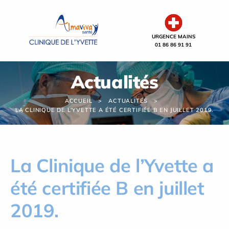
Panneau de gestion des cookies
URGENCE MAINS
01 86 86 91 91
Actualités
ACCUEIL
ACTUALITÉS
LA CLINIQUE DE L’YVETTE A ÉTÉ CERTIFIÉE B EN JUILLET 2019.
La Clinique de l’Yvette a
été certifiée B en juillet
2019.