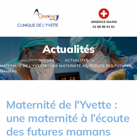
Panneau de gestion des cookies
URGENCE MAINS
01 86 86 91 91
Actualités
ACCUEIL
ACTUALITÉS
MATERNITÉ DE L'YVETTE : UNE MATERNITÉ À L’ÉCOUTE DES FUTURES
MAMANS
Maternité de l'Yvette :
une maternité à l’écoute
des futures mamans