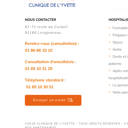
NOUS CONTACTER
HOSPITALI
67-71 route de Corbeil
Formalité
91160 Longjumeau
Préparer 
Séjour
Rendez-vous (consultation) :
Sortie
01 86 86 10 10
Droits et
Consultation d'anesthésie :
patients
01 69 10 31 29
Après vot
hospitalisat
Téléphone standard :
Le person
01 69 10 30 51
Votre pas
Envoyer un email
©2026 CLINIQUE DE L'YVETTE - TOUS DROITS RÉSERVÉS - C
NOS PARTENAIRES