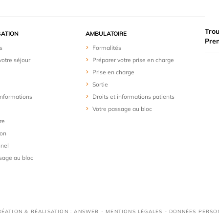
Trou
SATION
AMBULATOIRE
Pre
s
Formalités
votre séjour
Préparer votre prise en charge
Prise en charge
Sortie
 informations
Droits et informations patients
Votre passage au bloc
re
ion
nel
sage au bloc
RÉATION & RÉALISATION : ANSWEB -
MENTIONS LÉGALES
-
DONNÉES PERSO