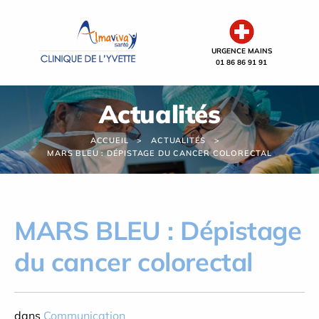
Panneau de gestion des cookies
URGENCE MAINS
01 86 86 91 91
Actualités
ACCUEIL
ACTUALITÉS
MARS BLEU : DÉPISTAGE DU CANCER COLORECTAL
MARS BLEU : Dépistage
du cancer colorectal
dans
Communication