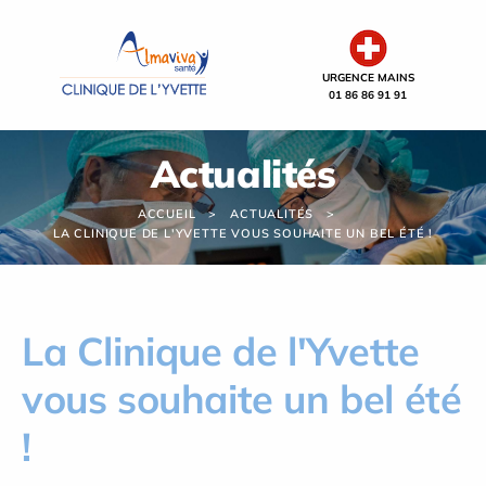
Panneau de gestion des cookies
URGENCE MAINS
01 86 86 91 91
Actualités
ACCUEIL
ACTUALITÉS
LA CLINIQUE DE L'YVETTE VOUS SOUHAITE UN BEL ÉTÉ !
La Clinique de l'Yvette
vous souhaite un bel été
!