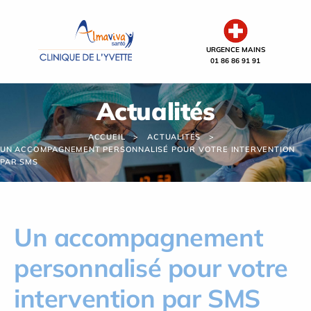
Panneau de gestion des cookies
URGENCE MAINS
01 86 86 91 91
Actualités
ACCUEIL
ACTUALITÉS
UN ACCOMPAGNEMENT PERSONNALISÉ POUR VOTRE INTERVENTION
PAR SMS
Un accompagnement
personnalisé pour votre
intervention par SMS