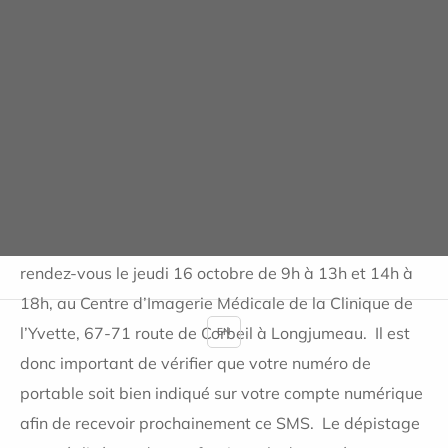
Orge Yvette, le Centre d’Imagerie Médicale de la
Clinique de l’Yvette et la ville de Longjumeau se
mobilisent pour le Dépistage Organisé du Cancer du
Sein.
Les habitantes de Longjumeau en rupture de
dépistage, c’est-à-dire au-delà des intervalles
recommandés, recevront un SMS de l’Assurance
Maladie dans la semaine précédente pour prendre
rendez-vous le jeudi 16 octobre de 9h à 13h et 14h à
18h, au Centre d’Imagerie Médicale de la Clinique de
l’Yvette, 67-71 route de Corbeil à Longjumeau. Il est
EN
donc important de vérifier que votre numéro de
portable soit bien indiqué sur votre compte numérique
afin de recevoir prochainement ce SMS. Le dépistage