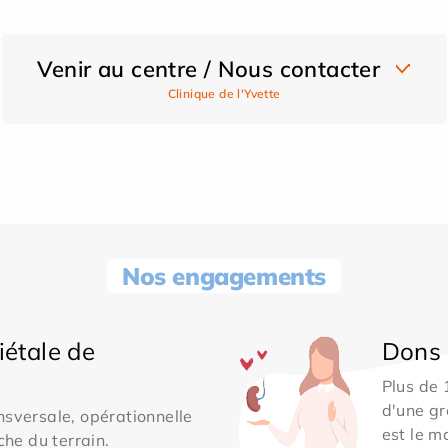
Venir au centre / Nous contacter
Clinique de l'Yvette
Nos engagements
iétale de
Dons 
Plus de
d'une gr
sversale, opérationnelle
est le m
che du terrain.