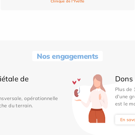
Clinique de l'Yvette
Nos engagements
iétale de
Dons 
Plus de
d'une gr
sversale, opérationnelle
est le m
che du terrain.
En savo