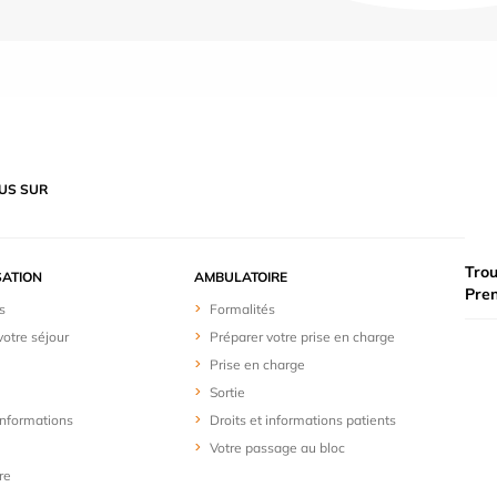
US SUR
Trou
SATION
AMBULATOIRE
Pre
s
Formalités
votre séjour
Préparer votre prise en charge
Prise en charge
Sortie
 informations
Droits et informations patients
Votre passage au bloc
re