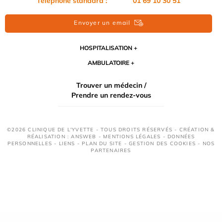
Téléphone standard : 01 69 10 30 51
Envoyer un email
HOSPITALISATION
AMBULATOIRE
Trouver un médecin /
Prendre un rendez-vous
©2026 CLINIQUE DE L'YVETTE - TOUS DROITS RÉSERVÉS - CRÉATION &
RÉALISATION : ANSWEB -
MENTIONS LÉGALES
-
DONNÉES
PERSONNELLES
-
LIENS
-
PLAN DU SITE
-
GESTION DES COOKIES
-
NOS
PARTENAIRES