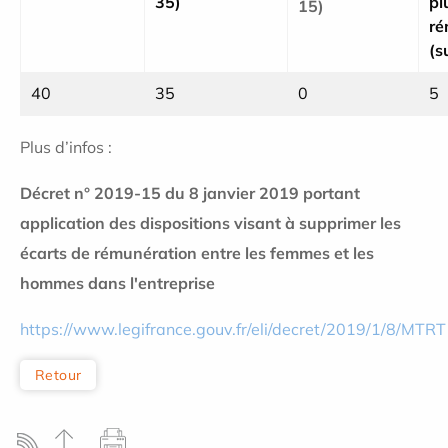
35)
pl
15)
ré
(s
40
35
0
5
Plus d’infos :
Décret n° 2019-15 du 8 janvier 2019 portant
application des dispositions visant à supprimer les
écarts de rémunération entre les femmes et les
hommes dans l'entreprise
https://www.legifrance.gouv.fr/eli/decret/2019/1/8/MTR
Retour