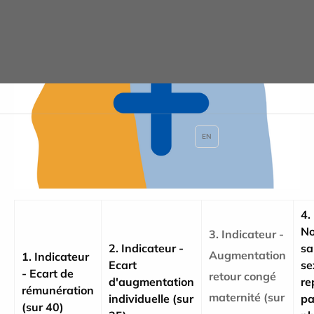
EN
4.
No
3. Indicateur -
2. Indicateur -
sa
Augmentation
1. Indicateur
Ecart
se
- Ecart de
retour congé
d'augmentation
re
rémunération
maternité (sur
individuelle (sur
pa
(sur 40)