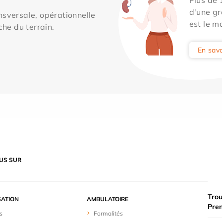
d'une gr
sversale, opérationnelle
est le m
che du terrain.
En savo
US SUR
Trou
SATION
AMBULATOIRE
Pre
s
Formalités