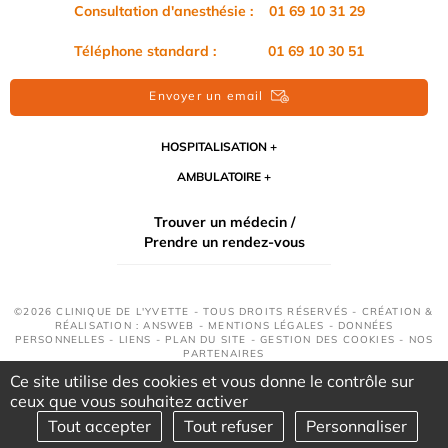
Consultation d'anesthésie : 01 69 10 31 29
Téléphone standard : 01 69 10 30 51
Envoyer un email
HOSPITALISATION
AMBULATOIRE
Trouver un médecin /
Prendre un rendez-vous
©2026 CLINIQUE DE L'YVETTE - TOUS DROITS RÉSERVÉS - CRÉATION &
RÉALISATION : ANSWEB -
MENTIONS LÉGALES
-
DONNÉES
PERSONNELLES
-
LIENS
-
PLAN DU SITE
-
GESTION DES COOKIES
-
NOS
PARTENAIRES
Ce site utilise des cookies et vous donne le contrôle sur
ceux que vous souhaitez activer
Tout accepter
Tout refuser
Personnaliser