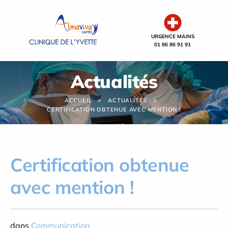
Panneau de gestion des cookies
URGENCE MAINS
01 86 86 91 91
Actualités
ACCUEIL
ACTUALITÉS
CERTIFICATION OBTENUE AVEC MENTION !
Certification obtenue
avec mention !
dans
Communication