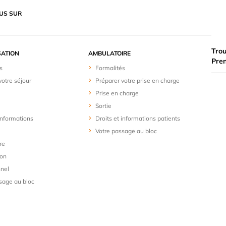
US SUR
Trou
SATION
AMBULATOIRE
Pre
s
Formalités
votre séjour
Préparer votre prise en charge
Prise en charge
Sortie
 informations
Droits et informations patients
Votre passage au bloc
re
ion
nel
sage au bloc