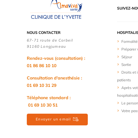
SUIVEZ-NO
NOUS CONTACTER
HOSPITALI
67-71 route de Corbeil
Formalité
91160 Longjumeau
Préparer 
Séjour
Rendez-vous (consultation) :
Sortie
01 86 86 10 10
Droits et
Consultation d'anesthésie :
patients
01 69 10 31 29
Après vot
hospitalisat
Téléphone standard :
Le person
01 69 10 30 51
Votre pas
Envoyer un email