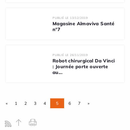
PUBLIÉ LE 13/12/2019
Magasine Almaviva Santé
n°7
PUBLIÉ LE 26/11/2019
Robot chirurgical Da Vinci
: Journée porte ouverte
au...
«
1
2
3
4
5
6
7
»