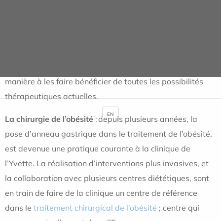
font partie. Des réunions de concertation
pluridisciplinaire sont régulièrement organisées à la
clinique et dans les centres de cancérologie de la région.
Ces réunions permettent de prendre en charge tous les
patients atteints de cancer, de façon collégiale, de
manière à les faire bénéficier de toutes les possibilités
thérapeutiques actuelles.
EN
La chirurgie de l’obésité
: depuis plusieurs années, la
pose d’anneau gastrique dans le traitement de l’obésité,
est devenue une pratique courante à la clinique de
l’Yvette. La réalisation d’interventions plus invasives, et
la collaboration avec plusieurs centres diététiques, sont
en train de faire de la clinique un centre de référence
dans le
traitement chirurgical de l’obésité
; centre qui