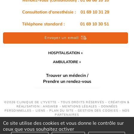
Rendez-vous (consultation) : 01 86 86 10 10
Consultation d'anesthésie : 01 69 10 31 29
Téléphone standard : 01 69 10 30 51
Envoyer un email
HOSPITALISATION
AMBULATOIRE
Trouver un médecin /
Prendre un rendez-vous
©2026 CLINIQUE DE L'YVETTE - TOUS DROITS RÉSERVÉS - CRÉATION &
RÉALISATION : ANSWEB -
MENTIONS LÉGALES
-
DONNÉES
PERSONNELLES
-
LIENS
-
PLAN DU SITE
-
GESTION DES COOKIES
-
NOS
PARTENAIRES
Ce site utilise des cookies et vous donne le contrôle sur
ceux que vous souhaitez activer