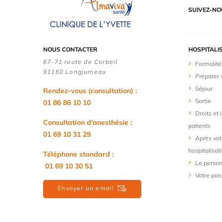
SUIVEZ-NO
NOUS CONTACTER
HOSPITALI
67-71 route de Corbeil
Formalité
91160 Longjumeau
Préparer 
Séjour
Rendez-vous (consultation) :
Sortie
01 86 86 10 10
Droits et
Consultation d'anesthésie :
patients
01 69 10 31 29
Après vot
hospitalisat
Téléphone standard :
Le person
01 69 10 30 51
Votre pas
Envoyer un email