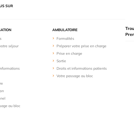
US SUR
Trou
SATION
AMBULATOIRE
Pre
s
Formalités
votre séjour
Préparer votre prise en charge
Prise en charge
Sortie
 informations
Droits et informations patients
Votre passage au bloc
re
ion
nel
sage au bloc