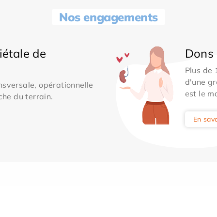
Nos engagements
iétale de
Dons 
Plus de
d'une gr
sversale, opérationnelle
est le m
che du terrain.
En savo