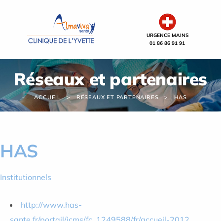
Panneau de gestion des cookies
URGENCE MAINS
01 86 86 91 91
Réseaux et partenaires
ACCUEIL
RÉSEAUX ET PARTENAIRES
HAS
HAS
Institutionnels
http://www.has-
sante.fr/portail/jcms/fc_1249588/fr/accueil-2012