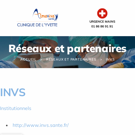
Panneau de gestion des cookies
URGENCE MAINS
01 86 86 91 91
Réseaux et partenaires
ACCUEIL
RÉSEAUX ET PARTENAIRES
INVS
INVS
Institutionnels
http://www.invs.sante.fr/