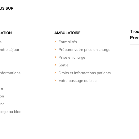
US SUR
Trou
SATION
AMBULATOIRE
Pre
s
Formalités
votre séjour
Préparer votre prise en charge
Prise en charge
Sortie
 informations
Droits et informations patients
Votre passage au bloc
re
ion
nel
sage au bloc