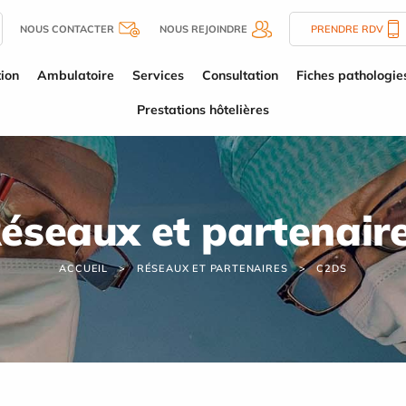
NOUS CONTACTER
NOUS REJOINDRE
PRENDRE RDV
tion
Ambulatoire
Services
Consultation
Fiches pathologie
Prestations hôtelières
éseaux et partenair
ACCUEIL
RÉSEAUX ET PARTENAIRES
C2DS