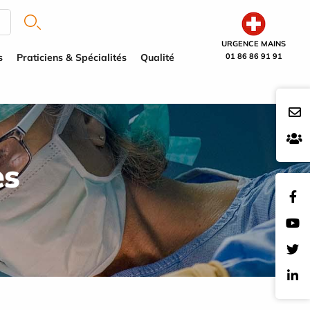
URGENCE MAINS
s
Praticiens & Spécialités
Qualité
01 86 86 91 91
es