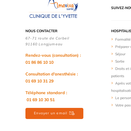
SUIVEZ-NO
NOUS CONTACTER
HOSPITALI
67-71 route de Corbeil
Formalité
91160 Longjumeau
Préparer 
Séjour
Rendez-vous (consultation) :
Sortie
01 86 86 10 10
Droits et
Consultation d'anesthésie :
patients
01 69 10 31 29
Après vot
hospitalisat
Téléphone standard :
Le person
01 69 10 30 51
Votre pas
Envoyer un email