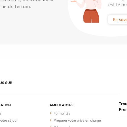
est le m
che du terrain.
En savo
US SUR
Trou
SATION
AMBULATOIRE
Pre
s
Formalités
votre séjour
Préparer votre prise en charge