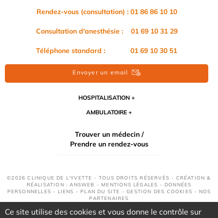
Rendez-vous (consultation) : 01 86 86 10 10
Consultation d'anesthésie : 01 69 10 31 29
Téléphone standard : 01 69 10 30 51
Envoyer un email
HOSPITALISATION
AMBULATOIRE
Trouver un médecin /
Prendre un rendez-vous
©2026 CLINIQUE DE L'YVETTE - TOUS DROITS RÉSERVÉS - CRÉATION &
RÉALISATION : ANSWEB -
MENTIONS LÉGALES
-
DONNÉES
PERSONNELLES
-
LIENS
-
PLAN DU SITE
-
GESTION DES COOKIES
-
NOS
PARTENAIRES
Ce site utilise des cookies et vous donne le contrôle sur