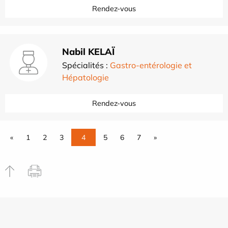
Rendez-vous
Nabil KELAÏ
Spécialités :
Gastro-entérologie et
Hépatologie
Rendez-vous
«
1
2
3
4
5
6
7
»