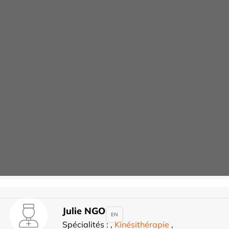
Stella MOUSSY
Spécialités :
Gynécologie-Obstétrique
,
Echographie obstétricale et
gynécologique
Rendez-vous
Salim NASSIF
Spécialités :
Cardiologie
Rendez-vous
Julie NGO
EN
Spécialités :
,
Kinésithérapie
,