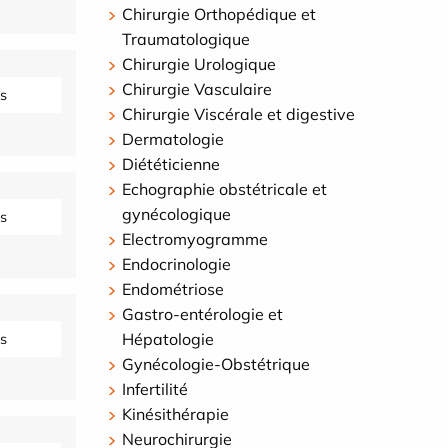
Chirurgie Orthopédique et
Traumatologique
Chirurgie Urologique
Chirurgie Vasculaire
s
Chirurgie Viscérale et digestive
Dermatologie
Diététicienne
Echographie obstétricale et
gynécologique
s
Electromyogramme
Endocrinologie
Endométriose
Gastro-entérologie et
Hépatologie
s
Gynécologie-Obstétrique
Infertilité
Kinésithérapie
Neurochirurgie