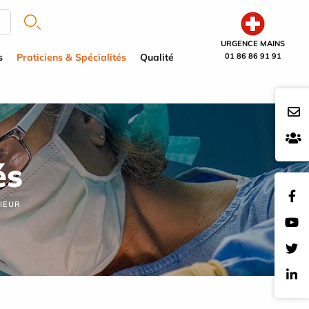
URGENCE MAINS
s
Praticiens & Spécialités
Qualité
01 86 86 91 91
és
IEUR