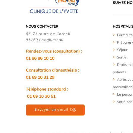
SUIVEZ-NO
NOUS CONTACTER
HOSPITALI
67-71 route de Corbeil
Formalité
91160 Longjumeau
Préparer 
Séjour
Rendez-vous (consultation) :
Sortie
01 86 86 10 10
Droits et
Consultation d'anesthésie :
patients
01 69 10 31 29
Après vot
hospitalisat
Téléphone standard :
Le person
01 69 10 30 51
Votre pas
Envoyer un email