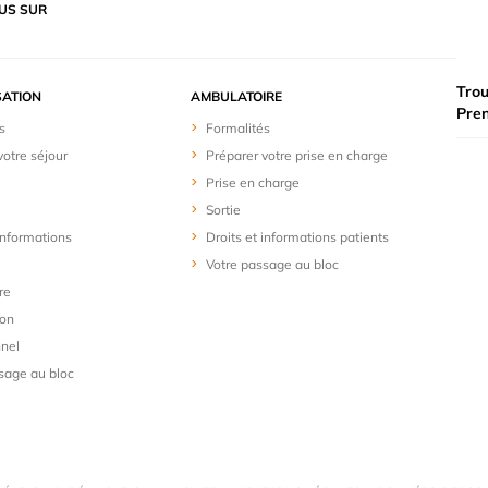
US SUR
Trou
SATION
AMBULATOIRE
Pre
s
Formalités
votre séjour
Préparer votre prise en charge
Prise en charge
Sortie
 informations
Droits et informations patients
Votre passage au bloc
re
ion
nel
sage au bloc